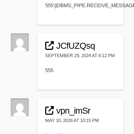
555’||DBMS_PIPE.RECEIVE_MESSAGE(C
JCfUZQsq
SEPTEMBER 29, 2024 AT 6:12 PM
555
vpn_imSr
MAY 10, 2026 AT 10:15 PM