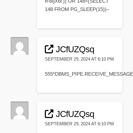
fF6IjX6i’)) OR 148=(SELECT
148 FROM PG_SLEEP(15))–
JCfUZQsq
SEPTEMBER 29, 2024 AT 6:10 PM
555*DBMS_PIPE.RECEIVE_MESSAGE(CH
JCfUZQsq
SEPTEMBER 29, 2024 AT 6:10 PM