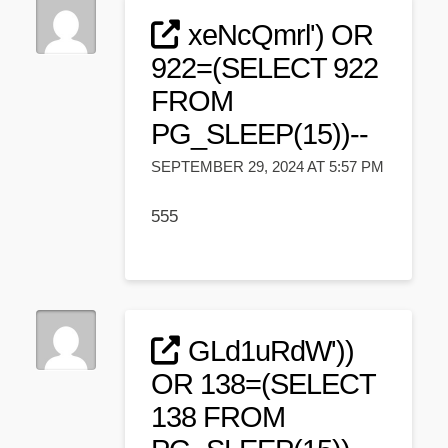
xeNcQmrl') OR
922=(SELECT 922
FROM
PG_SLEEP(15))--
SEPTEMBER 29, 2024 AT 5:57 PM
555
GLd1uRdW'))
OR 138=(SELECT
138 FROM